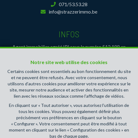
071/53.53.28
info@strazzerimmo.be
INFOS
Agent immobilier agréé IPI sous le numéro 512.188 en
Belgique- Instance de contrôle: Institut professionnel des
agents immobiliers, rue du Luxembourg 16B, 1000 Bruxelles
Notre site web utilise des cookies
(+32 2 505 38 50 - info@ipi.be) - Soumis au
code
Certains cookies sont essentiels au bon fonctionnement du site
déontologique de l’ IPI
et ne peuvent être refusés. Avec votre consentement, nous
RC professionnelle et cautionnement via AXA Belgium SA,
utilisons d’autres cookies pour améliorer votre expérience sur le
site, mesurer notre audience et activer des fonctionnalités en
Place du Trône 1, 1000 Bruxelles – police n° 730.390.160.
lien avec les réseaux sociaux comme l’affichage de vidéos.
Couverture valable pour les activités réalisées en Belgique
En cliquant sur « Tout autoriser », vous autorisez l’utilisation de
Giuseppe STRAZZERI
exerce l'activité d'Agent
tous les cookies. Vous pouvez également définir plus
Immobilier dans le cadre de la Société à Responsabilité
précisément vos préférences en cliquant sur le bouton
Limitée (SRL) dénommée
" STRAZZERI'MMO "
« Configurer ». Votre consentement peut être modifié à tout
moment en cliquant sur le lien « Configuration des cookies » en
bas de chaque page.